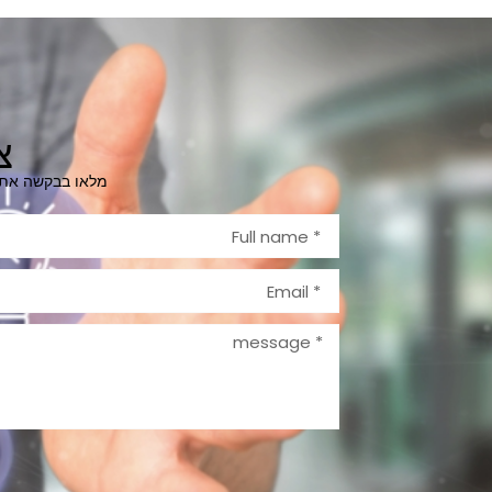
צ
מלאו בבקשה את ה