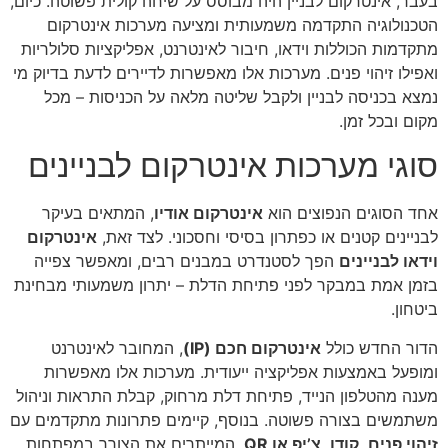
בעבר, אינטרקום לבניין היה מבוסס על שיחה קולית פשוטה. כיום,
הטכנולוגיה התקדמה משמעותית ומציעה מערכות אינטרקום
מתקדמות הכוללות וידאו, חיבור לאינטרנט, אפליקציות סלולריות
ואפילו זיהוי פנים. מערכות אלו מאפשרות לדיירים לדעת בדיוק מי
נמצא בכניסה לבניין ולקבל שליטה מלאה על הכניסות – מכל
מקום ובכל זמן.
סוגי מערכות אינטרקום לבניינים
אחד הסוגים הנפוצים הוא
אינטרקום אודיו
, המתאים בעיקר
לבניינים קטנים או כפתרון בסיסי וחסכוני. לצד זאת,
אינטרקום
וידאו לבניינים
הפך לסטנדרט במבנים רבים, ומאפשר צפייה
בזמן אמת במבקר לפני פתיחת הדלת – יתרון משמעותי מבחינת
ביטחון.
הדור החדש כולל
אינטרקום חכם (IP)
, המחובר לאינטרנט
ומופעל באמצעות אפליקציה ייעודית. מערכות אלו מאפשרות
מענה מהטלפון הנייד, פתיחת דלת מרחוק, קבלת התראות וניהול
משתמשים בצורה פשוטה. בנוסף, קיימים פתרונות מתקדמים עם
זיהוי פנים, קודן, צ’יפ או QR
, המייתרים את הצורך במפתחות